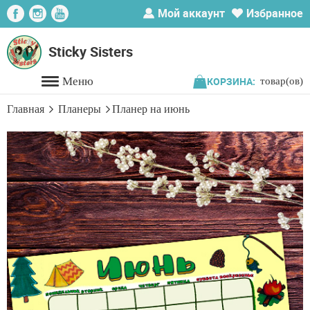
Мой аккаунт
Избранное
Главная
Sticky Sisters
Каталог
КОРЗИНА:
товар(ов)
Акции
Главная
Планеры
Планер на июнь
Распродажа
Доставка
О
нас
Новости