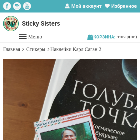
Мой аккаунт
Избранное
Главная
Sticky Sisters
Каталог
КОРЗИНА:
товар(ов)
Акции
Главная
Стикеры
Наклейки Карл Саган 2
Распродажа
Доставка
О
нас
Новости